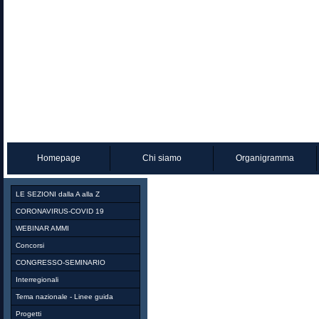
Homepage
Chi siamo
Organigramma
LE SEZIONI dalla A alla Z
CORONAVIRUS-COVID 19
WEBINAR AMMI
Concorsi
CONGRESSO-SEMINARIO
Interregionali
Tema nazionale - Linee guida
Progetti