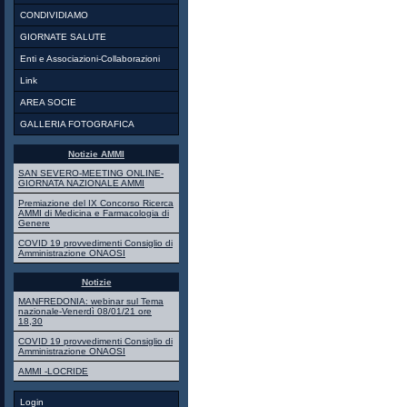
CONDIVIDIAMO
GIORNATE SALUTE
Enti e Associazioni-Collaborazioni
Link
AREA SOCIE
GALLERIA FOTOGRAFICA
Notizie AMMI
SAN SEVERO-MEETING ONLINE-
GIORNATA NAZIONALE AMMI
Premiazione del IX Concorso Ricerca
AMMI di Medicina e Farmacologia di
Genere
COVID 19 provvedimenti Consiglio di
Amministrazione ONAOSI
Notizie
MANFREDONIA: webinar sul Tema
nazionale-Venerdì 08/01/21 ore
18,30
COVID 19 provvedimenti Consiglio di
Amministrazione ONAOSI
AMMI -LOCRIDE
Login