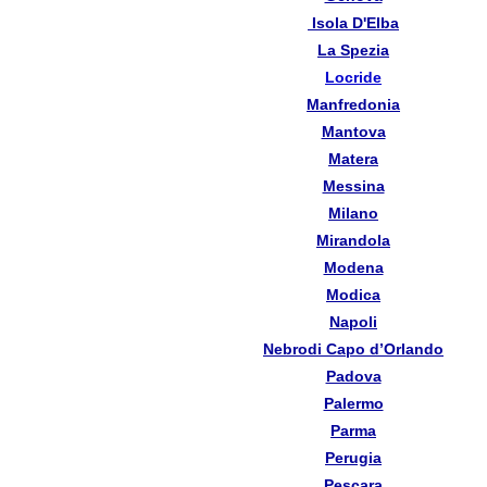
Isola D'Elba
La Spezia
Locride
Manfredonia
Mantova
Matera
Messina
Milano
Mirandola
Modena
Modica
Napoli
Nebrodi Capo d’Orlando
Padova
Palermo
Parma
Perugia
Pescara