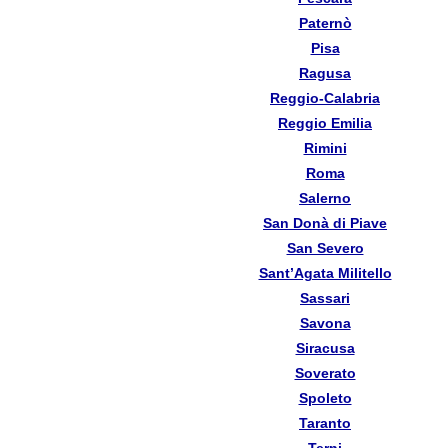
Paternò
Pisa
Ragusa
Reggio-Calabria
Reggio Emilia
Rimini
Roma
Salerno
San Donà di Piave
San Severo
Sant’Agata Militello
Sassari
Savona
Siracusa
Soverato
Spoleto
Taranto