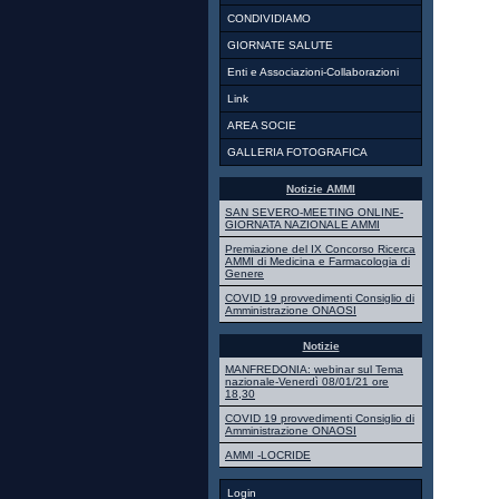
CONDIVIDIAMO
GIORNATE SALUTE
Enti e Associazioni-Collaborazioni
Link
AREA SOCIE
GALLERIA FOTOGRAFICA
Notizie AMMI
SAN SEVERO-MEETING ONLINE-
GIORNATA NAZIONALE AMMI
Premiazione del IX Concorso Ricerca
AMMI di Medicina e Farmacologia di
Genere
COVID 19 provvedimenti Consiglio di
Amministrazione ONAOSI
Notizie
MANFREDONIA: webinar sul Tema
nazionale-Venerdì 08/01/21 ore
18,30
COVID 19 provvedimenti Consiglio di
Amministrazione ONAOSI
AMMI -LOCRIDE
Login