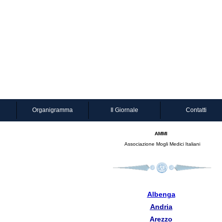
Organigramma
Il Giornale
Contatti
AMMI
Associazione Mogli Medici Italiani
Albenga
Andria
Arezzo