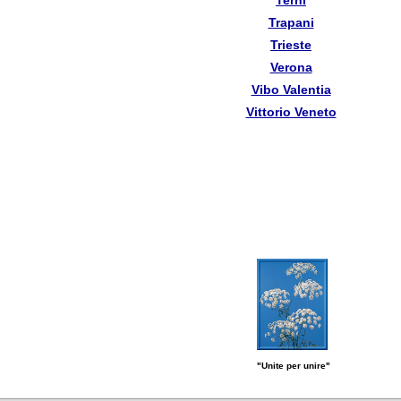
Terni
Trapani
Trieste
Verona
Vibo Valentia
Vittorio Veneto
"Unite per unire"