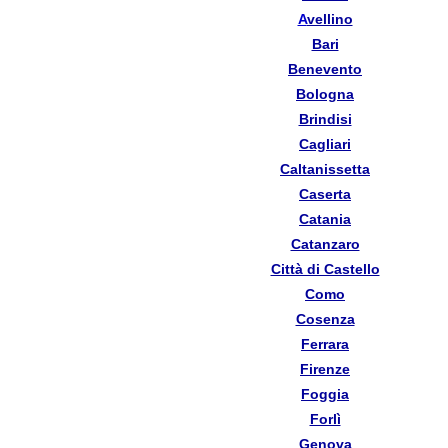
A
vellino
Bari
Benevento
Bologna
Brindisi
Cagliari
Caltanissetta
Caserta
Catania
Catanzaro
Città di Castello
Como
Cosenza
Ferrara
Firenze
Foggia
Forlì
Genova